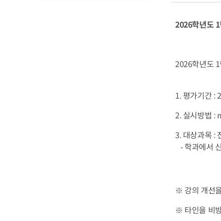
성적열람 및 
직업탐색
현장실습 참여
수리신청
당해학기성적
기업탐색
현장실습 지급
합격자조회 및
2026학년도 
전체성적조회
현장실습 이수
졸업앨범
성적이의신청
지침서 다운로
2026학년도 
학사경고
졸업앨범비 고
1. 평가기간 : 2
2. 실시방법 :
3. 대상과목 :
- 학과에서 
※ 강의 개선
※ 타인을 비