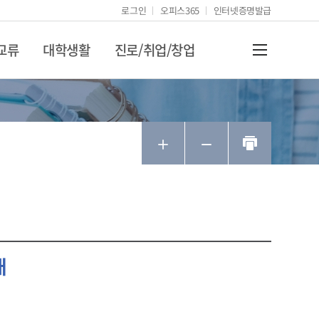
로그인
오피스365
인터넷증명발급
교류
대학생활
진로/취업/창업
전체메뉴열기
동신청
서비스
졸업사정관리
강의평가
자기이해
학생생활안내
청
청
마일리지 현황
회
졸업요건
강의평가 안내
인성 및 성격
스쿨버스
청
청안내
학생역량인증 현황
납부내역
졸업유보
강의평가 입력
진로 및 적성
기재사항정정신청
안내
 참여이력
납입증명서
졸업유예
학습 유형 및 전략
청
목조회
고지서출력
신청
간표조회
예신청
가
내
기변경신청
리
전자출결