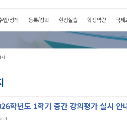
수업/성적
등록/장학
현장실습
학생역량
국제
리
숙사)
학적변동안내
강의계획서
장학
비교과
한국어연수생
통합상담
기업관리
학적변
수강
M-CT
학부모
로드맵
내
 순서
휴학안내
강의계획서조회
장학제도안내
비교과 신청
학생정보조회
상담 신청
기업조회
휴학신
수강신
M-CT 
성적조
공지
내
수강신청 변경
트
복학안내
비교과 활동 내역
강의시간표조회
상담 현황
복학신
수강신
M-CT
등록금
능력평가
보
학적부기재사항정정안내
비교과 특별학점 신청
성적조회
학적부
재수강
소인증제
교육비
지
 출력
능력평가
고
재입학안내
입학안내
전과신
수강과
등록금
명서 발급
평가
진단
자퇴안내
재입학
강의시
확인서
내역
제적안내
졸업유
진단평
2026학년도 1학기 중간 강의평가 실시 안
리
전과안내
학년/학
학점인정
포트폴리오
교직관
5:01