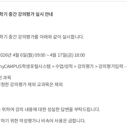
정정안내
봉사활동 학점인정
포트폴리오 출력
교직이
 내역
조회
교내 봉사활동 학점인정
교육봉
 내역
 고지서출력
1학기 중간 강의평가 실시 안내
전적대학 학점인정
무시험
증 출력
편입학 학점인정
드
1학기 중간 강의평가를 아래와 같이 실시합니다.
지서 출력
군이러닝 학점인정
병역법 교육 훈련과정 학점인
정
026년 4월 6일(월) 09:00 ~ 4월 17일(금) 18:00
후진학선도형사업 선행학습 학
 myCAMPUS학생포털시스템 > 수업/성적 > 강의평가 > 강의평가입력 - 
점인정
 전 과목
복수학위 학점인정
신청한 강의평가 제외 교과목은 제외
을 위하여 강의 내용에 대한 성실한 답변을 부탁드립니다.
방하기 위한 악성평가나 비속어 사용은 금합니다.