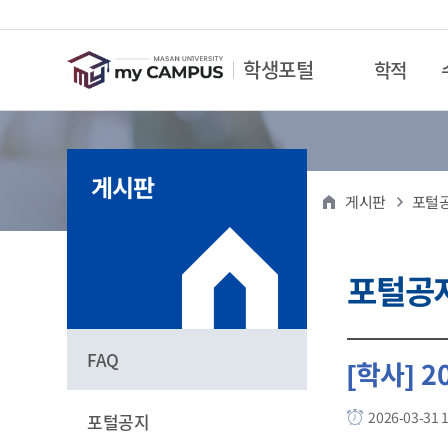
마산대학교
전체메뉴
학생포털
학적
학적
수업/성적
등록/장학
현장실습
학생역량
국제교류
대학생활
진로/취업/창업
학적기본관
교육과정
등록
현장실습
프로필
해외연수
청우학사(기
채용정보
게시판
학생정보조회
교육과정안내
등록금납부안
현장실습 운영
이력서
해외연수안내
공지사항
교내 채용정보
게시판
포털
MASAN UNIVERSITY
MASAN UNIVERSITY
MASAN UNIVERSITY
MASAN UNIVERSITY
MASAN UNIVERSITY
MASAN UNIVERSITY
MASAN UNIVERSITY
MASAN UNIVERSITY
교육과정조회
등록금반환안
요구조사 및 
자기소개서
해외연수신청
입사신청
교내 아르바이
분할납부신청
사전 직무수행
학업계획서
룸메이트신청
워크넷 채용정
포털공
등록금 고지서
사후 직무수행
학습활동
층장신청
사람인 채용공
교육비 납입증
운영 중간점검
핵심역량 자가
외박신청
해외 채용정보
FAQ
등록금 납부 
현장실습 일지
교육과정 이수
상벌기준안내
채용행사
[학사] 
만족도조사 관
상벌확인
공채속보
성적
미래설계
2026-03-31 1
포털공지
포기자 신청
퇴사신청